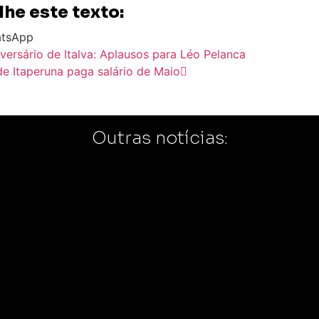
he este texto:
tsApp
iversário de Italva: Aplausos para Léo Pelanca
de Itaperuna paga salário de Maio
Outras notícias: