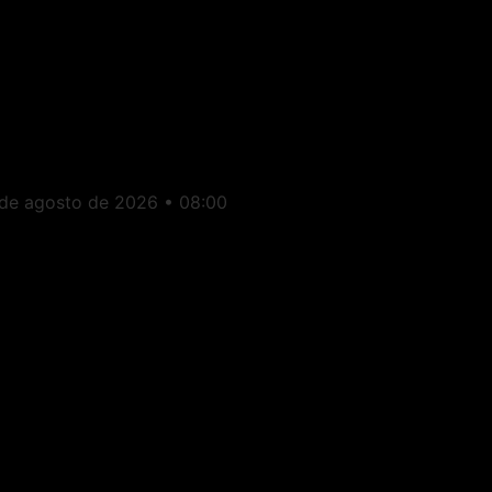
conomia: Fim da “Taxa
as Blusinhas” faz
ompras internacionais
ispararem no Brasil
 de agosto de 2026
08:00