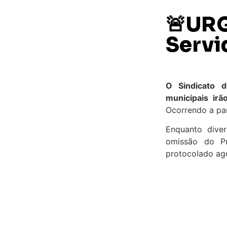
🚨URG
Servi
O Sindicato d
municipais irã
Ocorrendo a par
Enquanto dive
omissão do Pr
protocolado ago