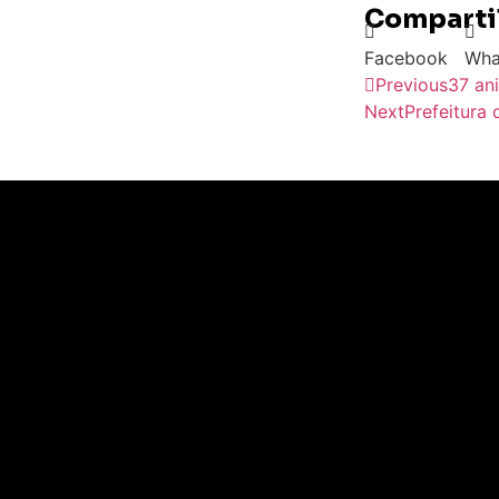
Compartil
Facebook
Wha
Previous
37 an
Next
Prefeitura 