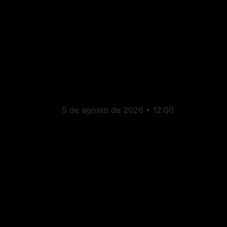
Estado do Rio: PL
escolhe Fernanda
Louback para vice na
chapa de Douglas Ruas
ao governo do Rio
5 de agosto de 2026
12:00