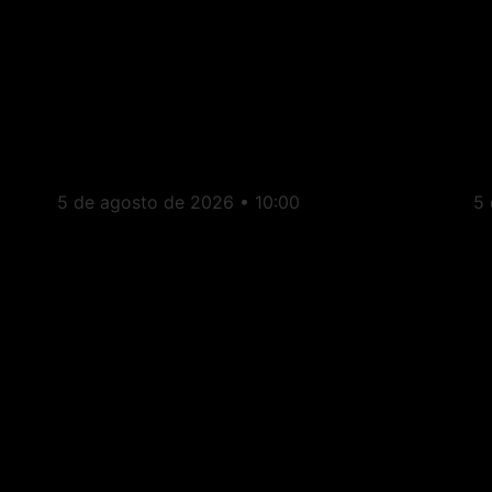
Aperibé: Câmara
E
Municipal aprova auxílio-
d
alimentação de R$ 1.000
c
para vereadores
d
5 de agosto de 2026
10:00
5