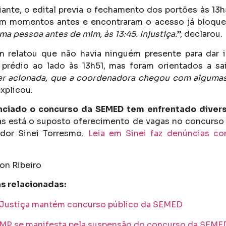
nte, o edital previa o fechamento dos portões às 13h
m momentos antes e encontraram o acesso já bloque
ma pessoa antes de mim, às 13:45. Injustiça.
”, declarou.
 relatou que não havia ninguém presente para dar 
prédio ao lado às 13h51, mas foram orientados a sai
 ser acionada, que a coordenadora chegou com alguma
explicou.
nciado o concurso da SEMED tem enfrentado divers
as está o suposto oferecimento de vagas no concurso
dor Sinei Torresmo.
Leia em Sinei faz denúncias con
on Ribeiro
as relacionadas:
: Justiça mantém concurso público da SEMED
: MP se manifesta pela suspensão do concurso da SEME