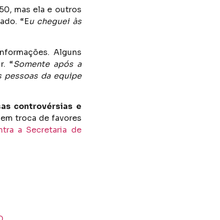
50, mas ela e outros
ado. “E
u cheguei às
informações. Alguns
r. “
Somente após a
s pessoas da equipe
as controvérsias e
 em troca de favores
tra a Secretaria de
D