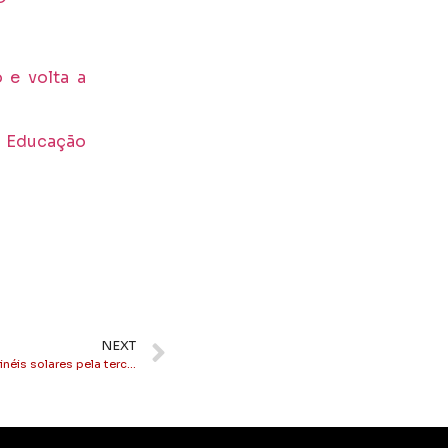
 e volta a
e Educação
NEXT
Brasil: Lula aumenta imposto sobre painéis solares pela terceira vez