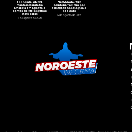
Economia: ANEEL
Natividade: TRE
mantém bandeira
condena Taninho por
amarela em agosto e
falsidade ideológica e
contas de luz seguirão
peculato
mais caras
8 de agosto de 2026
8 de agosto de 2026