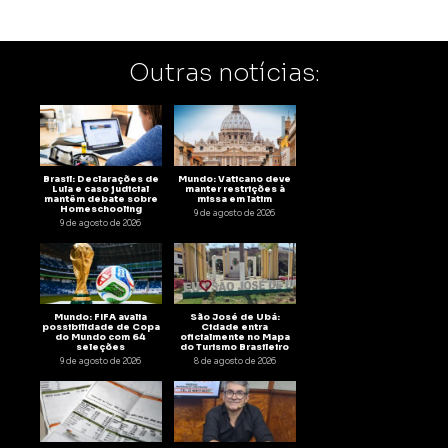
Outras notícias:
Brasil: Declarações de
Mundo: Vaticano deve
Lula e caso judicial
manter restrições à
mantêm debate sobre
missa em latim
Homeschooling
9 de agosto de 2026
9 de agosto de 2026
Mundo: FIFA avalia
São José de Ubá:
possibilidade de Copa
Cidade entra
do Mundo com 64
oficialmente no Mapa
seleções
do Turismo Brasileiro
9 de agosto de 2026
8 de agosto de 2026