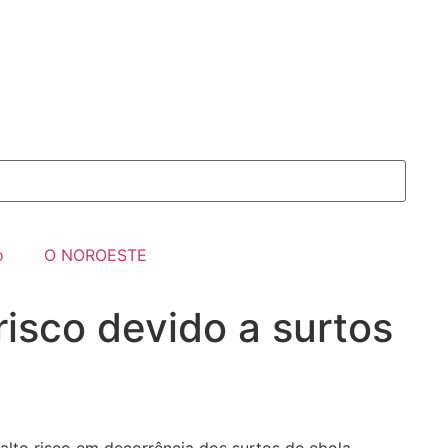
o
O NOROESTE
risco devido a surtos
alto risco em decorrência dos surtos de ebola