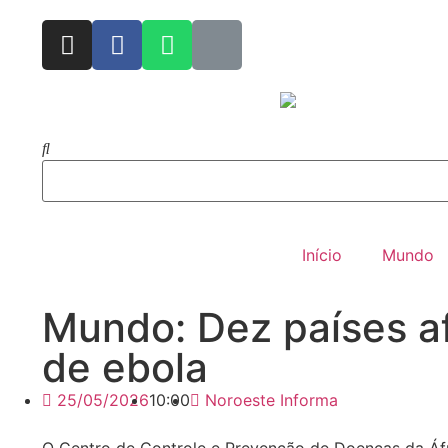
Início
Mundo
Mundo: Dez países af
de ebola
25/05/2026
10:00
Noroeste Informa
O Centro de Controle e Prevenção de Doenças da Áfri