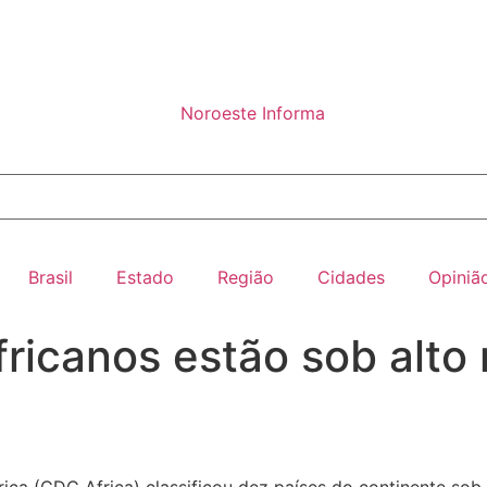
Brasil
Estado
Região
Cidades
Opiniã
ricanos estão sob alto 
ca (CDC Africa) classificou dez países do continente sob 