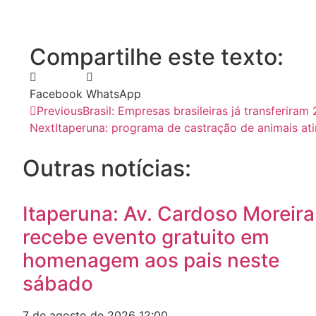
Compartilhe este texto:
Facebook
WhatsApp
Previous
Brasil: Empresas brasileiras já transferira
Next
Itaperuna: programa de castração de animais at
Outras notícias:
Itaperuna: Av. Cardoso Moreira
recebe evento gratuito em
homenagem aos pais neste
sábado
7 de agosto de 2026
12:00