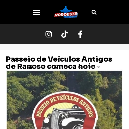
O NOROESTE
Passeio de Veículos Antigos
de Raposo começa hoje
23/06/2023
16:00
Noroeste Informa