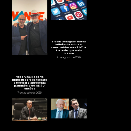
Brasil: Instagram lidera
influência sobre o
consumidor, mas TikTok
é a rede que mais
cresce
7 de agosto de 2026
Itaperuna: Rogério
Riguetti será candidato
a federal e apresenta
patrimônio de R$ 40
milhões
7 de agosto de 2026