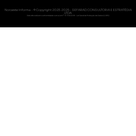
Noroeste Informa - © Copyright 2023-2025 - SEFARAD CONSULTORIA E ESTRATÉGIA
LTDA
Este site está em conformidade com a Lei nº 13.709/2018 - Lei Geral de Proteção de Dados (LGPD)