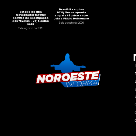
Brasil: Pesquisa
Estado do Rio:
BTG/Nexus aponta
Governador institui
empate técnico entre
política de reocupação
Lula e Flávio Bolsonaro
das favelas – veja como
6 de agosto de 2026
será
7 de agosto de 2026