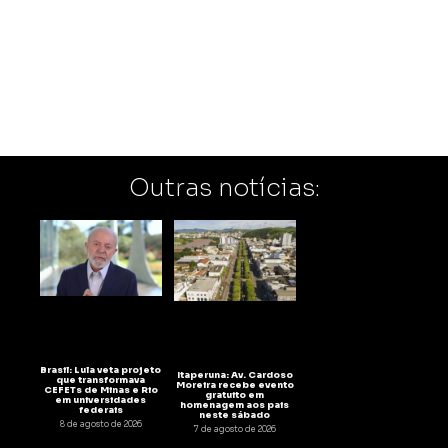
Outras notícias:
Brasil: Lula veta projeto
Itaperuna: Av. Cardoso
que transformava
Moreira recebe evento
CEFETs de Minas e Rio
gratuito em
em universidades
homenagem aos pais
federais
neste sábado
8 de agosto de 2026
7 de agosto de 2026