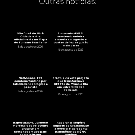
Outras notícias:
São José de Ubá:
Economia: ANEEL
Cidade entra
mantém bandeira
oficialmente no Mapa
amarela em agosto e
do Turismo Brasileiro
contas de luz seguirão
mais caras
8 de agosto de 2026
8 de agosto de 2026
Natividade: TRE
Brasil: Lula veta projeto
condena Taninho por
que transformava
falsidade ideológica e
CEFETs de Minas e Rio
peculato
em universidades
federais
8 de agosto de 2026
8 de agosto de 2026
Itaperuna: Av. Cardoso
Itaperuna: Rogério
Moreira recebe evento
Riguetti será candidato
gratuito em
a federal e apresenta
homenagem aos pais
patrimônio de R$ 40
neste sábado
milhões