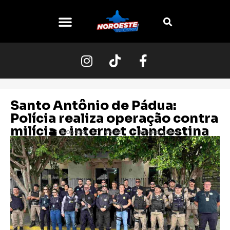
O NOROESTE
Santo Antônio de Pádua:
Polícia realiza operação contra
milícia e internet clandestina
15/05/2026
06:00
Noroeste Informa