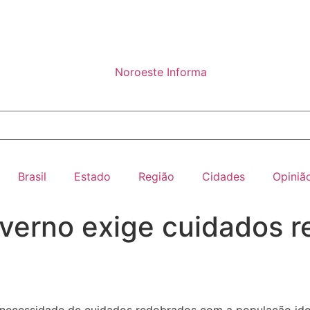
Brasil
Estado
Região
Cidades
Opiniã
nverno exige cuidados 
a necessidade de cuidados redobrados com a população ido