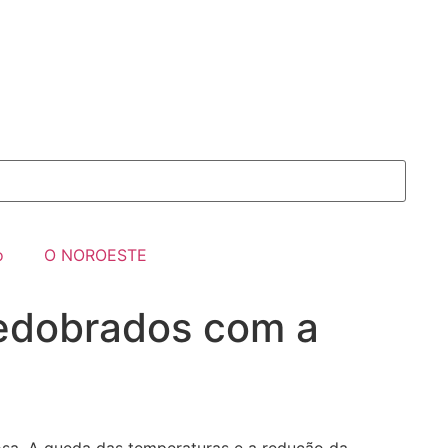
o
O NOROESTE
redobrados com a
sa. A queda das temperaturas e a redução da