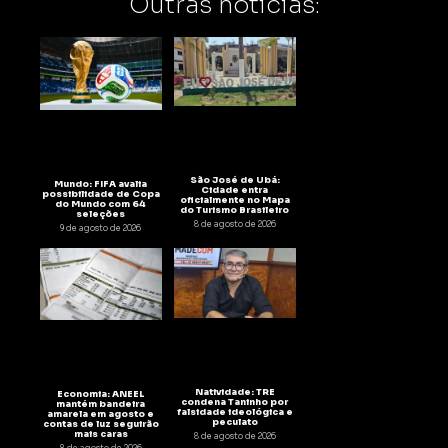
Outras notícias:
São José de Ubá:
Mundo: FIFA avalia
Cidade entra
possibilidade de Copa
oficialmente no Mapa
do Mundo com 64
do Turismo Brasileiro
seleções
8 de agosto de 2026
9 de agosto de 2026
Natividade: TRE
Economia: ANEEL
condena Taninho por
mantém bandeira
falsidade ideológica e
amarela em agosto e
peculato
contas de luz seguirão
mais caras
8 de agosto de 2026