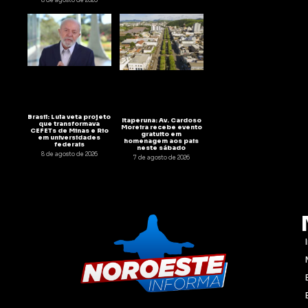
8 de agosto de 2026
Brasil: Lula veta projeto
Itaperuna: Av. Cardoso
que transformava
Moreira recebe evento
CEFETs de Minas e Rio
gratuito em
em universidades
homenagem aos pais
federais
neste sábado
8 de agosto de 2026
7 de agosto de 2026