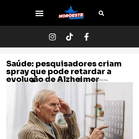
O NOROESTE
Saúde: pesquisadores criam
spray que pode retardar a
evolução de Alzheimer
03/12/2024
18:00
Noroeste Informa