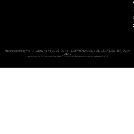
Noroeste Informa - © Copyright 2023-2025 - SEFARAD CONSULTORIA E ESTRATÉGIA
LTDA
Este site está em conformidade com a Lei nº 13.709/2018 - Lei Geral de Proteção de Dados (LGPD)