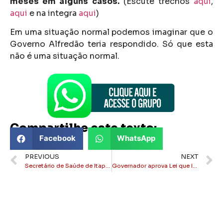
meses em alguns casos.
(Escute trechos
aqui
,
aqui
e na integra
aqui
)
Em uma situação normal podemos imaginar que o
Governo Alfredão teria respondido. Só que esta
não é uma situação normal.
Compartilhe este texto:
Facebook
WhatsApp
PREVIOUS
NEXT
Secretário de Saúde de Itaperuna bate-boca com servidores!
Governador aprova Lei que Isenta Igrejas do pagamento de ICMS.