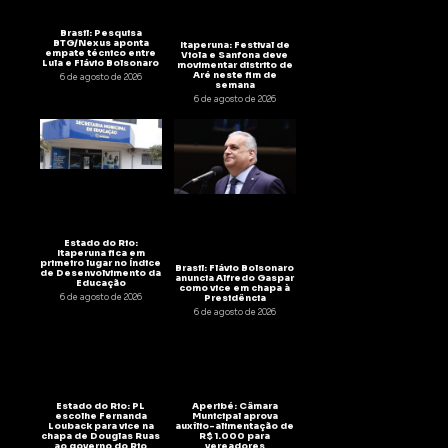
Brasil: Pesquisa
BTG/Nexus aponta
Itaperuna: Festival de
empate técnico entre
Viola e Sanfona deve
Lula e Flávio Bolsonaro
movimentar distrito de
Aré neste fim de
6 de agosto de 2026
semana
6 de agosto de 2026
Estado do Rio:
Itaperuna fica em
primeiro lugar no Índice
Brasil: Flávio Bolsonaro
de Desenvolvimento da
anuncia Alfredo Gaspar
Educação
como vice em chapa à
6 de agosto de 2026
Presidência
6 de agosto de 2026
Estado do Rio: PL
Aperibé: Câmara
escolhe Fernanda
Municipal aprova
Louback para vice na
auxílio-alimentação de
chapa de Douglas Ruas
R$ 1.000 para
ao governo do Rio
vereadores