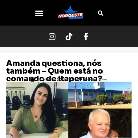
O NOROESTE
Amanda questiona, nós
também – Quem está no
comando de Itaperuna?
12/07/2023
08:00
Noroeste Informa