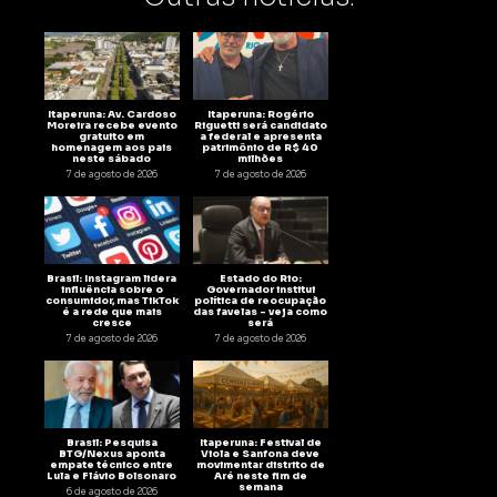
Itaperuna: Av. Cardoso
Itaperuna: Rogério
Moreira recebe evento
Riguetti será candidato
gratuito em
a federal e apresenta
homenagem aos pais
patrimônio de R$ 40
neste sábado
milhões
7 de agosto de 2026
7 de agosto de 2026
Brasil: Instagram lidera
Estado do Rio:
influência sobre o
Governador institui
consumidor, mas TikTok
política de reocupação
é a rede que mais
das favelas – veja como
cresce
será
7 de agosto de 2026
7 de agosto de 2026
Brasil: Pesquisa
Itaperuna: Festival de
BTG/Nexus aponta
Viola e Sanfona deve
empate técnico entre
movimentar distrito de
Lula e Flávio Bolsonaro
Aré neste fim de
semana
6 de agosto de 2026