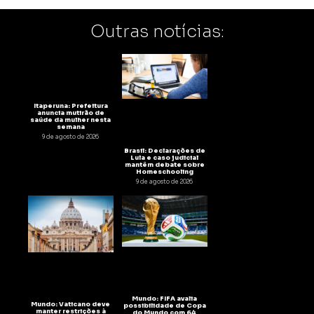
Outras notícias:
Itaperuna: Prefeitura
anuncia mutirão de
saúde da mulher nesta
semana
9 de agosto de 2026
Brasil: Declarações de
Lula e caso judicial
mantêm debate sobre
Homeschooling
9 de agosto de 2026
Mundo: FIFA avalia
Mundo: Vaticano deve
possibilidade de Copa
manter restrições à
do Mundo com 64