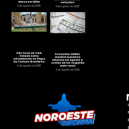
missa em latim
seleções
9 de agosto de 2026
9 de agosto de 2026
São José de Ubá:
Economia: ANEEL
Cidade entra
mantém bandeira
oficialmente no Mapa
amarela em agosto e
do Turismo Brasileiro
contas de luz seguirão
mais caras
8 de agosto de 2026
8 de agosto de 2026