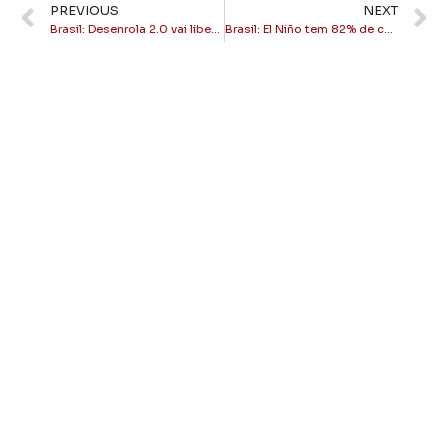
PREVIOUS
NEXT
Brasil: Desenrola 2.0 vai liberar saldo do FGTS para quitar dívidas a partir de 25 de maio
Brasil: El Niño tem 82% de chance de produzir impactos extremos no país até 2027