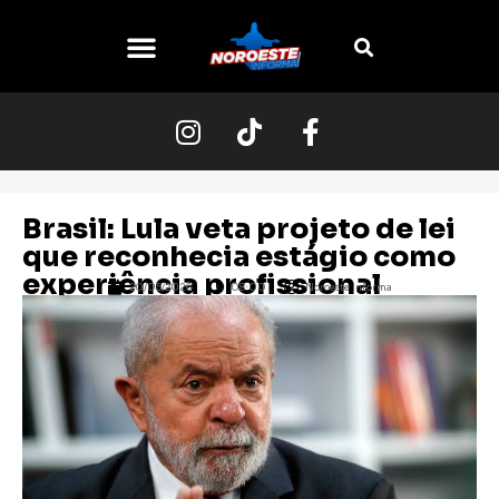
O NOROESTE
Brasil: Lula veta projeto de lei
que reconhecia estágio como
experiência profissional
20/05/2026
08:00
Noroeste Informa