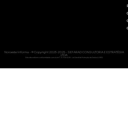
Noroeste Informa - © Copyright 2023-2025 - SEFARAD CONSULTORIA E ESTRATÉGIA
LTDA
Este site está em conformidade com a Lei nº 13.709/2018 - Lei Geral de Proteção de Dados (LGPD)