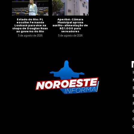
Estado do Rio: PL
Aperibé: Câmara
escolhe Fernanda
Municipal aprova
Louback para vice na
auxílio-alimentação de
chapa de Douglas Ruas
R$ 1.000 para
ao governo do Rio
vereadores
5 de agosto de 2026
5 de agosto de 2026