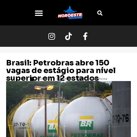
Brasil: Petrobras abre 150
vagas de estágio para nível
superior em 12 estados
14/05/2026
06:00
Noroeste Informa