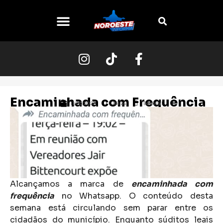
O NOROESTE
Encaminhada com Frequência
11/05/2023
08:24
Editorial
Alcançamos a marca de
encaminhada com
frequência
no Whatsapp. O conteúdo desta
semana está circulando sem parar entre os
cidadãos do município. Enquanto súditos leais