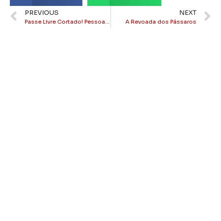
PREVIOUS
NEXT
Passe Livre Cortado! Pessoas com Deficiência Física estão com passes bloqueados pela Prefeitura.
A Revoada dos Pássaros