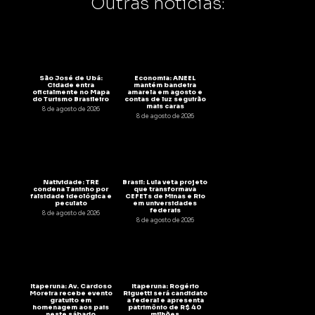
Outras notícias:
São José de Ubá:
Economia: ANEEL
Cidade entra
mantém bandeira
oficialmente no Mapa
amarela em agosto e
do Turismo Brasileiro
contas de luz seguirão
mais caras
8 de agosto de 2026
8 de agosto de 2026
Natividade: TRE
Brasil: Lula veta projeto
condena Taninho por
que transformava
falsidade ideológica e
CEFETs de Minas e Rio
peculato
em universidades
federais
8 de agosto de 2026
8 de agosto de 2026
Itaperuna: Av. Cardoso
Itaperuna: Rogério
Moreira recebe evento
Riguetti será candidato
gratuito em
a federal e apresenta
homenagem aos pais
patrimônio de R$ 40
neste sábado
milhões