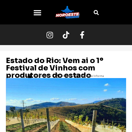
O NOROESTE
Estado do Rio: Vem ai o 1º
Festival de Vinhos com
produtores do estado
09/04/2026
06:00
Noroeste Informa