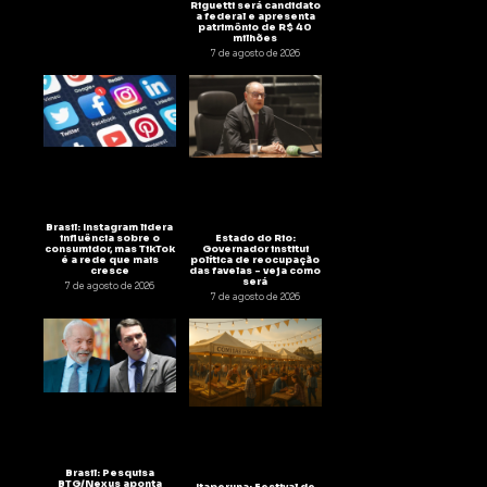
Riguetti será candidato
a federal e apresenta
patrimônio de R$ 40
milhões
7 de agosto de 2026
Brasil: Instagram lidera
Estado do Rio:
influência sobre o
Governador institui
consumidor, mas TikTok
política de reocupação
é a rede que mais
das favelas – veja como
cresce
será
7 de agosto de 2026
7 de agosto de 2026
Brasil: Pesquisa
BTG/Nexus aponta
Itaperuna: Festival de