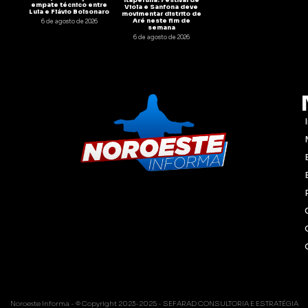
empate técnico entre
Viola e Sanfona deve
Lula e Flávio Bolsonaro
movimentar distrito de
Aré neste fim de
6 de agosto de 2026
semana
6 de agosto de 2026
Noroeste Informa - © Copyright 2023-2025 - SEFARAD CONSULTORIA E ESTRATÉGIA