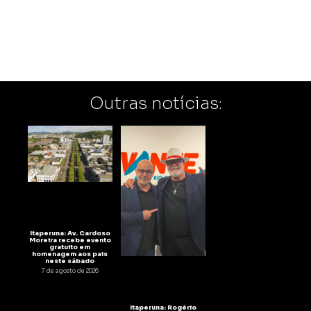
Outras notícias:
Itaperuna: Av. Cardoso
Moreira recebe evento
gratuito em
homenagem aos pais
neste sábado
7 de agosto de 2026
Itaperuna: Rogério