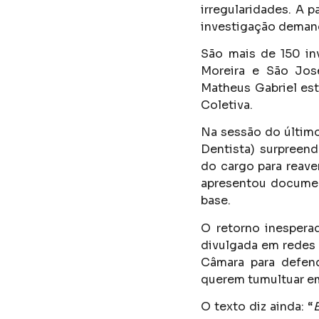
irregularidades. A pa
investigação demand
São mais de 150 in
Moreira e São José
Matheus Gabriel est
Coletiva.
Na sessão do último 
Dentista) surpreen
do cargo para reave
apresentou documen
base.
O retorno inesperad
divulgada em redes s
Câmara para defen
querem tumultuar em
O texto diz ainda: “