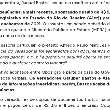
substituta, Raquel Bastos, anuncie o resultado até o fin
denúncias; a mais recente, apontando desvio de R$ 5
gislativa do Estado do Rio de Janeiro (Alerj) par
 enchentes de 2021.
O assunto vem sendo debatido d
desde quando o Ministério Público do Estado (MPRJ) r
há cerca de dois meses.
essoria particular, o prefeito Alfredo Paulo Marques 
cia do vereador já foi esclarecida com documentos q
lores pagos
”; e que “
a prefeitura seguirá aberta às en
todo e qualquer contrato vigente
”.
ativo acontece entre Oposição e parte da base do Gov
sões verbais.
Os vereadores Glauber Bastos e Ala
s de informações inverídicas; porém, Bastos acaba 
úncias.
 o vereador exibe cópias de documentos (notas fiscai
ou e pagou cerca de R$ 3,6 milhões a empresa Coo