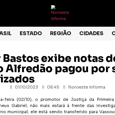
ASIL
ESTADO
REGIÃO
CIDADES
O
 Bastos exibe notas d
 Alfredão pagou por 
lizados
01/10/2023
08:45
Noroeste Informa
a-feira (02/10), o promotor de Justiça da Primeira
theus Gabriel, não mais estará à frente das investi
o municipal; ele está sendo transferido para Vassou