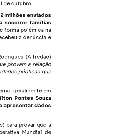
al de outubro.
,2 milhões enviados
a socorrer famílias
e forma polêmica na
ecebeu a denúncia e
Rodrigues (Alfredão)
ue provam a relação
tidades públicas que
erno, geralmente em
ilton Pontes Souza
de apresentar dados
s) para provar que a
perativa Mundial de