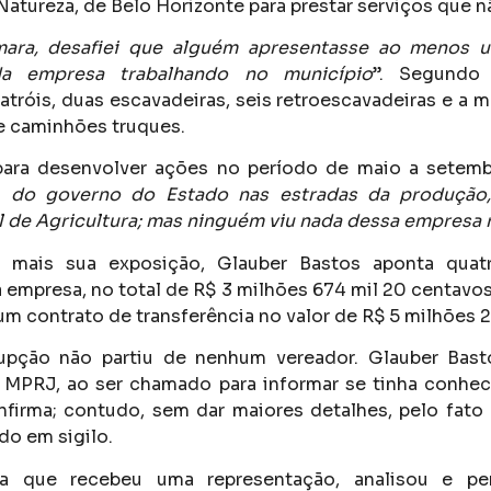
atureza, de Belo Horizonte para prestar serviços que n
ara, desafiei que alguém apresentasse ao menos 
a empresa trabalhando no município
”. Segundo 
atróis, duas escavadeiras, seis retroescavadeiras e a
e caminhões truques.
para desenvolver ações no período de maio a setem
, do governo do Estado nas estradas da produção
l de Agricultura; mas ninguém viu nada dessa empresa
a mais sua exposição, Glauber Bastos aponta quat
 empresa, no total de R$ 3 milhões 674 mil 20 centavos
um contrato de transferência no valor de R$ 5 milhões 2
upção não partiu de nenhum vereador. Glauber Bast
 MPRJ, ao ser chamado para informar se tinha conhe
firma; contudo, sem dar maiores detalhes, pelo fato
do em sigilo.
a que recebeu uma representação, analisou e pe