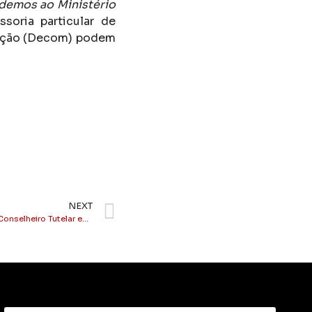
ndemos ao Ministério
ssoria particular de
cação (Decom) podem
NEXT
Veja aqui o resultado da eleição para Conselheiro Tutelar em Itaperuna