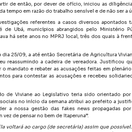
rtir de então, por dever de ofício, iniciou as diligênci
a tempo em razão do trabalho sensível e de não ser a ú
vestigações referentes a casos diversos apontado
 de Ubá, municípios abrangidos pelo Ministério Pú
ava há sete anos no MPRJ local, três dos quais à frent
dia 25/09, a até então Secretária de Agricultura Vivian
deu reassumindo a cadeira de vereadora. Justificou q
r o mandato e rebater as acusações feitas em plenário 
tos para contestar as acusações e recebeu solidarie
o de Viviane ao Legislativo teria sido orientado po
ociais no início da semana atribui ao prefeito a justific
der a nossa gestão das fakes news propagadas por
 vez de pensar no bem de Itaperuna”.
Ela voltará ao cargo (de secretária) assim que possíve