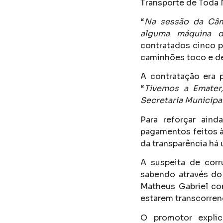
Transporte de Toda N
“
Na sessão da Câm
alguma máquina d
contratados cinco p
caminhões toco e d
A contratação era 
“
Tivemos a Emater
Secretaria Municipa
Para reforçar aind
pagamentos feitos à
da transparência há 
A suspeita de corr
sabendo através do
Matheus Gabriel con
estarem transcorren
O promotor explic