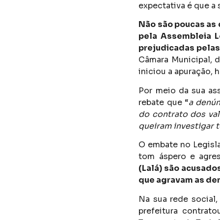
expectativa é que a 
Não são poucas as 
pela Assembleia Le
prejudicadas pelas
Câmara Municipal, 
iniciou a apuração, 
Por meio da sua ass
rebate que “
a denún
do contrato dos va
queiram investigar 
O embate no Legisl
tom áspero e agres
(Lalá) são acusado
que agravam as den
Na sua rede social,
prefeitura contrat