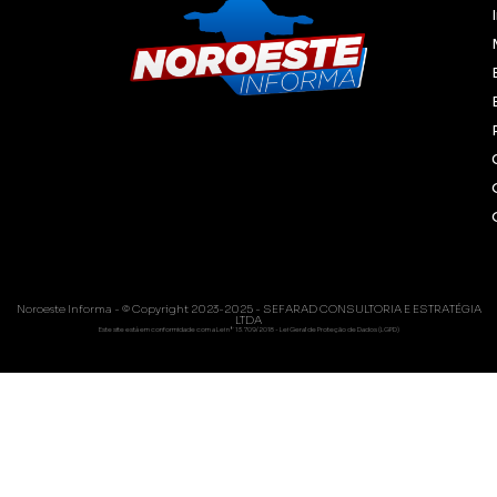
Noroeste Informa - © Copyright 2023-2025 - SEFARAD CONSULTORIA E ESTRATÉGIA
LTDA
Este site está em conformidade com a Lei nº 13.709/2018 - Lei Geral de Proteção de Dados (LGPD)