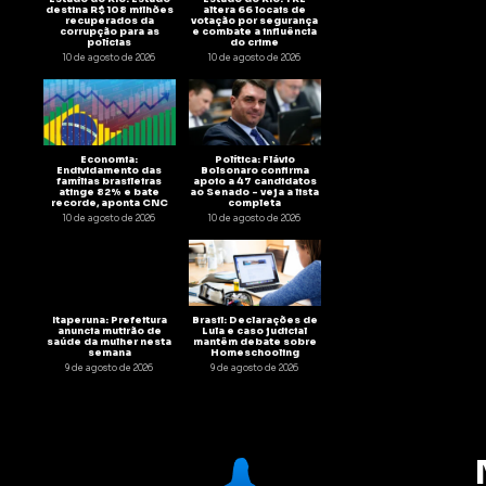
destina R$ 108 milhões
altera 66 locais de
recuperados da
votação por segurança
corrupção para as
e combate a influência
polícias
do crime
10 de agosto de 2026
10 de agosto de 2026
Economia:
Política: Flávio
Endividamento das
Bolsonaro confirma
famílias brasileiras
apoio a 47 candidatos
atinge 82% e bate
ao Senado – veja a lista
recorde, aponta CNC
completa
10 de agosto de 2026
10 de agosto de 2026
Itaperuna: Prefeitura
Brasil: Declarações de
anuncia mutirão de
Lula e caso judicial
saúde da mulher nesta
mantêm debate sobre
semana
Homeschooling
9 de agosto de 2026
9 de agosto de 2026