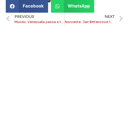
Compartilhe este texto:
Facebook
WhatsApp
PREVIOUS
NEXT
Mundo: Venezuela passa a taxar produtos brasileiros que eram isentos
Noroeste: Jair Bittencourt lança programa para mitigar efeitos da estiagem na região