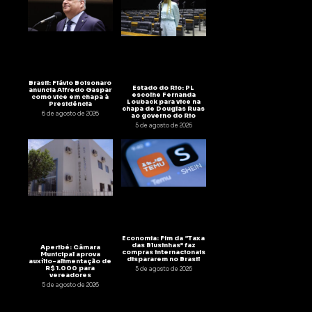
Brasil: Flávio Bolsonaro
Estado do Rio: PL
anuncia Alfredo Gaspar
escolhe Fernanda
como vice em chapa à
Louback para vice na
Presidência
chapa de Douglas Ruas
6 de agosto de 2026
ao governo do Rio
5 de agosto de 2026
Economia: Fim da “Taxa
das Blusinhas” faz
Aperibé: Câmara
compras internacionais
Municipal aprova
dispararem no Brasil
auxílio-alimentação de
R$ 1.000 para
5 de agosto de 2026
vereadores
5 de agosto de 2026