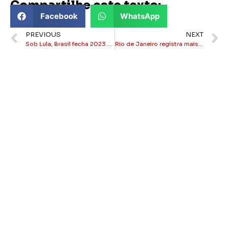
Compartilhe este texto:
Facebook
WhatsApp
PREVIOUS
NEXT
Sob Lula, Brasil fecha 2023 com déficit de R$230,5 bilhões, 2º pior da História
Rio de Janeiro registra mais de 17 mil casos de dengue este ano