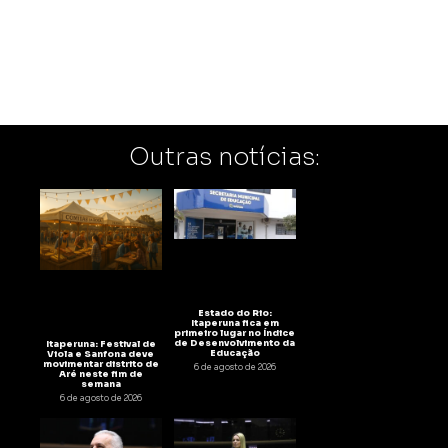
Outras notícias:
Estado do Rio:
Itaperuna fica em
primeiro lugar no Índice
de Desenvolvimento da
Itaperuna: Festival de
Educação
Viola e Sanfona deve
movimentar distrito de
6 de agosto de 2026
Aré neste fim de
semana
6 de agosto de 2026