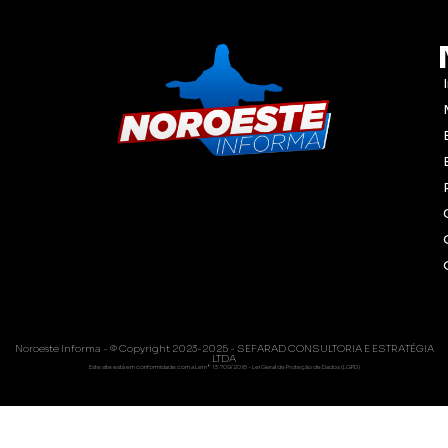
Noroeste Informa - © Copyright 2023-2025 - SEFARAD CONSULTORIA E ESTRATÉGIA
LTDA
Este site está em conformidade com a Lei nº 13.709/2018 - Lei Geral de Proteção de Dados (LGPD)