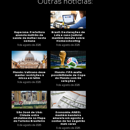
Outras notícias:
Itaperuna: Prefeitura
Brasil: Declarações de
anuncia mutirão de
Lula e caso judicial
saúde da mulher nesta
mantêm debate sobre
semana
Homeschooling
9 de agosto de 2026
9 de agosto de 2026
Mundo: Vaticano deve
Mundo: FIFA avalia
manter restrições à
possibilidade de Copa
missa em latim
do Mundo com 64
seleções
9 de agosto de 2026
9 de agosto de 2026
São José de Ubá:
Economia: ANEEL
Cidade entra
mantém bandeira
oficialmente no Mapa
amarela em agosto e
do Turismo Brasileiro
contas de luz seguirão
mais caras
8 de agosto de 2026
8 de agosto de 2026