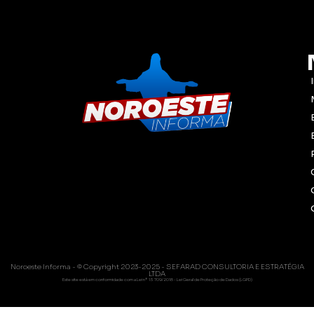
Noroeste Informa - © Copyright 2023-2025 - SEFARAD CONSULTORIA E ESTRATÉGIA
LTDA
Este site está em conformidade com a Lei nº 13.709/2018 - Lei Geral de Proteção de Dados (LGPD)