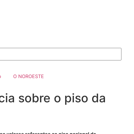
o
O NOROESTE
ia sobre o piso da
s valores referentes ao piso nacional da