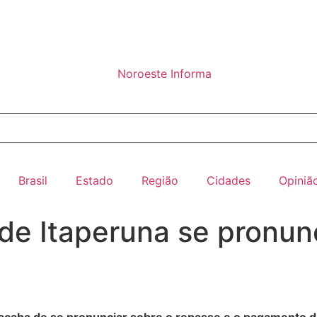
Brasil
Estado
Região
Cidades
Opiniã
de Itaperuna se pronunc
acaba de se pronunciar sobre o repasse e o pagamento do