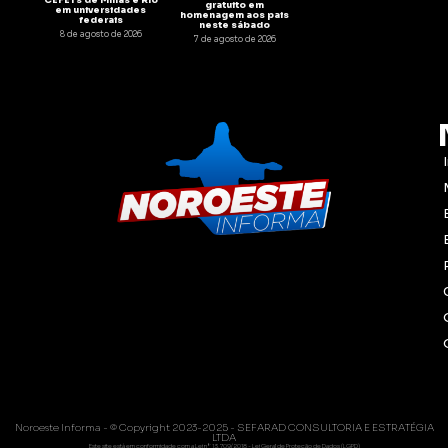
CEFETs de Minas e Rio
gratuito em
em universidades
homenagem aos pais
federais
neste sábado
8 de agosto de 2026
7 de agosto de 2026
Noroeste Informa - © Copyright 2023-2025 - SEFARAD CONSULTORIA E ESTRATÉGIA
LTDA
Este site está em conformidade com a Lei nº 13.709/2018 - Lei Geral de Proteção de Dados (LGPD)