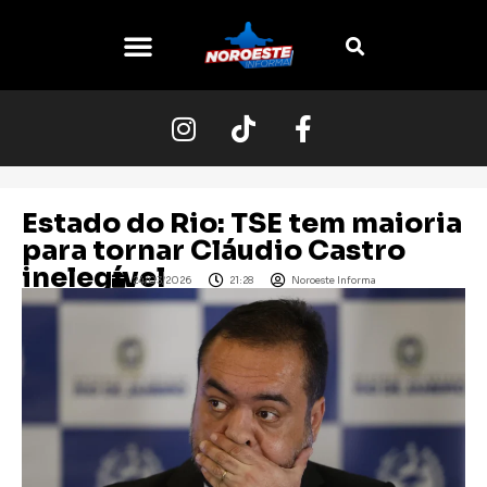
O NOROESTE
Estado do Rio: TSE tem maioria
para tornar Cláudio Castro
inelegível
24/03/2026
21:28
Noroeste Informa