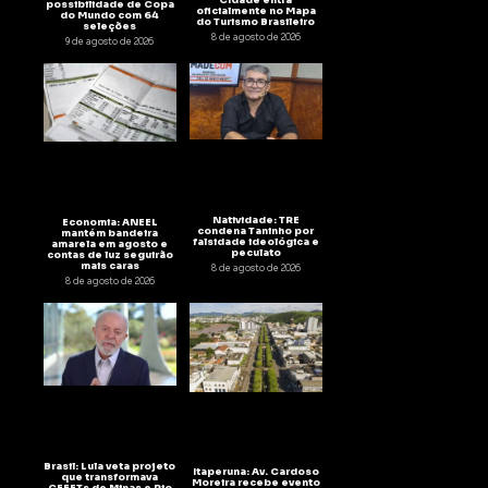
possibilidade de Copa
oficialmente no Mapa
do Mundo com 64
do Turismo Brasileiro
seleções
8 de agosto de 2026
9 de agosto de 2026
Natividade: TRE
Economia: ANEEL
condena Taninho por
mantém bandeira
falsidade ideológica e
amarela em agosto e
peculato
contas de luz seguirão
mais caras
8 de agosto de 2026
8 de agosto de 2026
Brasil: Lula veta projeto
Itaperuna: Av. Cardoso
que transformava
Moreira recebe evento