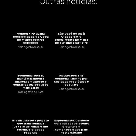
Outras notícias:
Mundo: FIFA avalia
São José de Ubá:
possibilidade de Copa
Cidade entra
do Mundo com 64
oficialmente no Mapa
seleções
do Turismo Brasileiro
9 de agosto de 2026
8 de agosto de 2026
Economia: ANEEL
Natividade: TRE
mantém bandeira
condena Taninho por
amarela em agosto e
falsidade ideológica e
contas de luz seguirão
peculato
mais caras
8 de agosto de 2026
8 de agosto de 2026
Brasil: Lula veta projeto
Itaperuna: Av. Cardoso
que transformava
Moreira recebe evento
CEFETs de Minas e Rio
gratuito em
em universidades
homenagem aos pais
federais
neste sábado