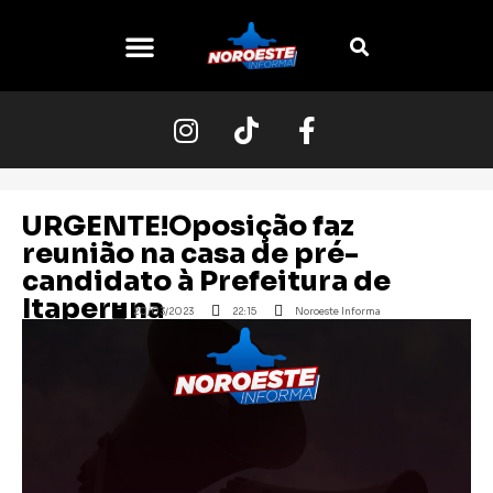
O NOROESTE
URGENTE!Oposição faz
reunião na casa de pré-
candidato à Prefeitura de
Itaperuna
20/03/2023
22:15
Noroeste Informa