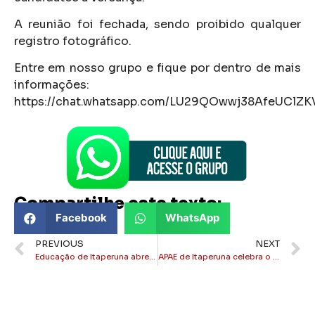
A reunião foi fechada, sendo proibido qualquer
registro fotográfico.
Entre em nosso grupo e fique por dentro de mais
informações:
https://chat.whatsapp.com/LU29QOwwj38AfeUClZK
Compartilhe este texto:
Facebook
WhatsApp
PREVIOUS
NEXT
Educação de Itaperuna abre Processo Seletivo, inscrições vão até dia 20 de março
APAE de Itaperuna celebra o Dia Internacional da Síndrome de Down com atividades