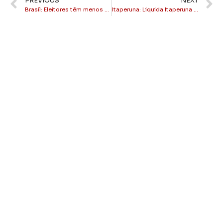
PREVIOUS
NEXT
Brasil: Eleitores têm menos de um mês para regularizar título de eleitor
Itaperuna: Liquida Itaperuna começa hoje às 16h na AABB