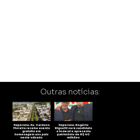
Outras notícias:
Itaperuna: Av. Cardoso
Itaperuna: Rogério
Moreira recebe evento
Riguetti será candidato
gratuito em
a federal e apresenta
homenagem aos pais
patrimônio de R$ 40
neste sábado
milhões