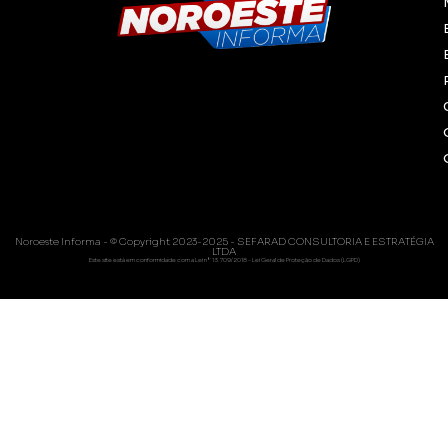
Noroeste Informa - © Copyright 2023-2025 - SEFARAD CONSULTORIA E ESTRATÉGIA
LTDA
Este site está em conformidade com a Lei nº 13.709/2018 - Lei Geral de Proteção de Dados (LGPD)