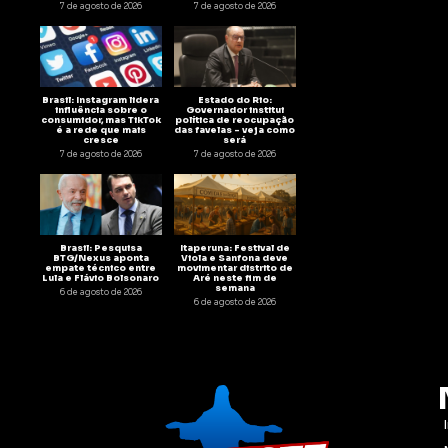
7 de agosto de 2026
7 de agosto de 2026
Brasil: Instagram lidera
Estado do Rio:
influência sobre o
Governador institui
consumidor, mas TikTok
política de reocupação
é a rede que mais
das favelas – veja como
cresce
será
7 de agosto de 2026
7 de agosto de 2026
Brasil: Pesquisa
Itaperuna: Festival de
BTG/Nexus aponta
Viola e Sanfona deve
empate técnico entre
movimentar distrito de
Lula e Flávio Bolsonaro
Aré neste fim de
semana
6 de agosto de 2026
6 de agosto de 2026