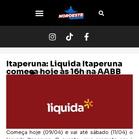
O NOROESTE
Itaperuna: Liquida Itaperuna
começa hoje às 16h na AABB
09/04/2026
12:00
Noroeste Informa
Começa hoje (09/04) e vai até sábado (11/04) o