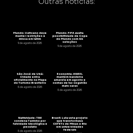
Outras notícias:
Mundo: Vaticano deve
Mundo: FIFA avalia
manter restrições à
possibilidade de Copa
missa em latim
do Mundo com 64
seleções
9 de agosto de 2026
9 de agosto de 2026
São José de Ubá:
Economia: ANEEL
Cidade entra
mantém bandeira
oficialmente no Mapa
amarela em agosto e
do Turismo Brasileiro
contas de luz seguirão
mais caras
8 de agosto de 2026
8 de agosto de 2026
Natividade: TRE
Brasil: Lula veta projeto
condena Taninho por
que transformava
falsidade ideológica e
CEFETs de Minas e Rio
peculato
em universidades
federais
8 de agosto de 2026