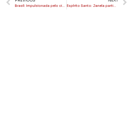
PREVIOUS
NEXT
Brasil: Impulsionada pelo ciclo pecuário, inflação de alimentos deve dobrar em 2026
Espírito Santo: Janela partidária altera forças na Assembleia Legislativa