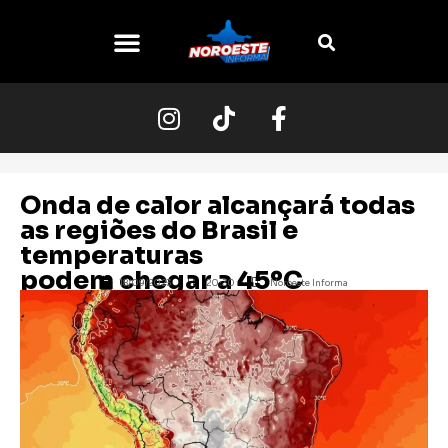
O NOROESTE
Onda de calor alcançará todas
as regiões do Brasil e
temperaturas
podem chegar a 45ºC
18/09/2023
20:30
Noroeste Informa