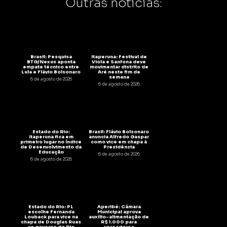
Outras notícias:
Brasil: Pesquisa
Itaperuna: Festival de
BTG/Nexus aponta
Viola e Sanfona deve
empate técnico entre
movimentar distrito de
Lula e Flávio Bolsonaro
Aré neste fim de
semana
6 de agosto de 2026
6 de agosto de 2026
Estado do Rio:
Brasil: Flávio Bolsonaro
Itaperuna fica em
anuncia Alfredo Gaspar
primeiro lugar no Índice
como vice em chapa à
de Desenvolvimento da
Presidência
Educação
6 de agosto de 2026
6 de agosto de 2026
Estado do Rio: PL
Aperibé: Câmara
escolhe Fernanda
Municipal aprova
Louback para vice na
auxílio-alimentação de
chapa de Douglas Ruas
R$ 1.000 para
ao governo do Rio
vereadores