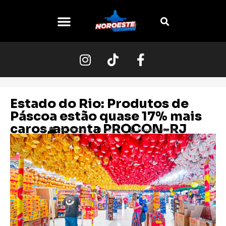
O NOROESTE
Estado do Rio: Produtos de
Páscoa estão quase 17% mais
caros, aponta PROCON-RJ
24/03/2026
08:00
Noroeste Informa