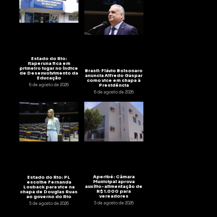
Estado do Rio:
Itaperuna fica em
primeiro lugar no Índice
Brasil: Flávio Bolsonaro
de Desenvolvimento da
anuncia Alfredo Gaspar
Educação
como vice em chapa à
6 de agosto de 2026
Presidência
6 de agosto de 2026
Aperibé: Câmara
Estado do Rio: PL
Municipal aprova
escolhe Fernanda
auxílio-alimentação de
Louback para vice na
R$ 1.000 para
chapa de Douglas Ruas
vereadores
ao governo do Rio
5 de agosto de 2026
5 de agosto de 2026