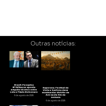
Outras notícias:
Brasil: Pesquisa
BTG/Nexus aponta
Itaperuna: Festival de
empate técnico entre
Viola e Sanfona deve
Lula e Flávio Bolsonaro
movimentar distrito de
Aré neste fim de
6 de agosto de 2026
semana
6 de agosto de 2026