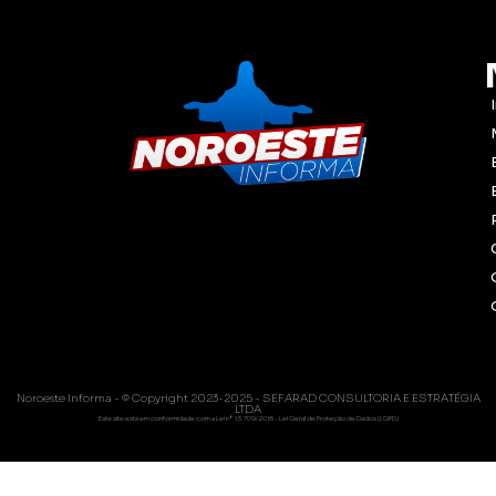
Noroeste Informa - © Copyright 2023-2025 - SEFARAD CONSULTORIA E ESTRATÉGIA
LTDA
Este site está em conformidade com a Lei nº 13.709/2018 - Lei Geral de Proteção de Dados (LGPD)